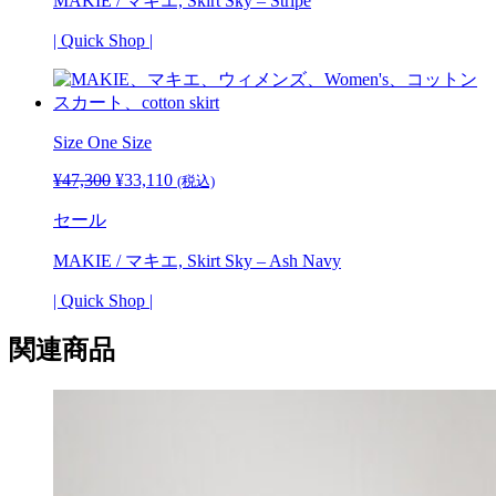
MAKIE / マキエ, Skirt Sky – Stripe
は
格
¥47,300
は
| Quick Shop |
で
¥33,110
し
で
た。
す。
Size One Size
¥
47,300
元
¥
33,110
現
(税込)
の
在
セール
価
の
格
価
MAKIE / マキエ, Skirt Sky – Ash Navy
は
格
¥47,300
は
| Quick Shop |
で
¥33,110
し
で
関連商品
た。
す。