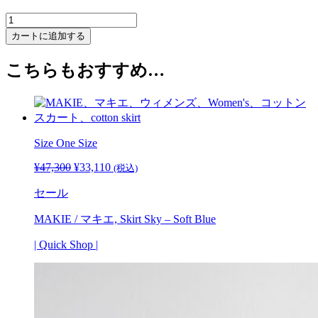
MAKIE
/
カートに追加する
マ
キ
こちらもおすすめ…
エ,
Blouse
Sky
-
Soft
Blue
Size One Size
個
¥
47,300
元
¥
33,110
現
(税込)
の
在
セール
価
の
格
価
MAKIE / マキエ, Skirt Sky – Soft Blue
は
格
¥47,300
は
| Quick Shop |
で
¥33,110
し
で
た。
す。