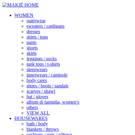
WOMEN
outerwear
sweaters / cardigans
dresses
shirts / tops
pants
shorts
skirts
leggings / socks
tank tops / t-shirts
sleepwears
innerwears / camisole
body cares
shoes / boots / sandals
scarves / shawl
hat / gloves
album di famiglia, women’s
others
VIEW ALL
HOUSEWARES
bath / body
blankets / throws
cushions / rugs / pillows