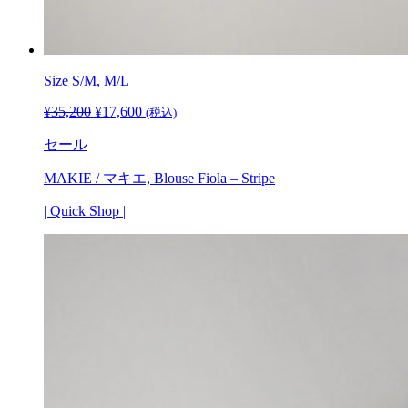
Size
S/M
, M/L
¥
35,200
元
¥
17,600
現
(税込)
の
在
セール
価
の
格
価
MAKIE / マキエ, Blouse Fiola – Stripe
は
格
¥35,200
は
| Quick Shop |
で
¥17,600
し
で
た。
す。