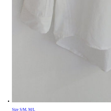
Size
S/M
, M/L