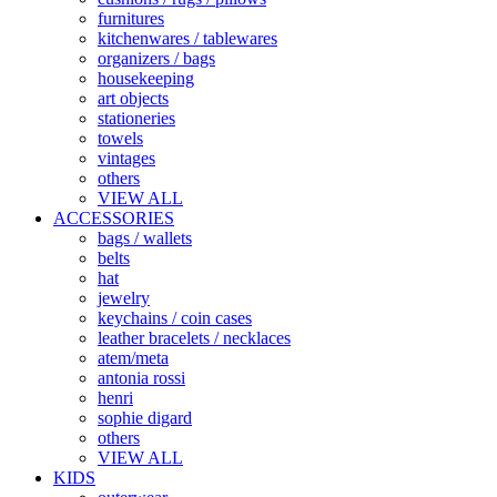
furnitures
kitchenwares / tablewares
organizers / bags
housekeeping
art objects
stationeries
towels
vintages
others
VIEW ALL
ACCESSORIES
bags / wallets
belts
hat
jewelry
keychains / coin cases
leather bracelets / necklaces
atem/meta
antonia rossi
henri
sophie digard
others
VIEW ALL
KIDS