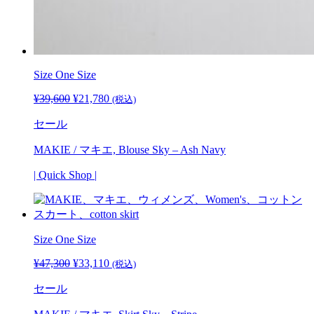
Size
One Size
¥
39,600
元
¥
21,780
現
(税込)
の
在
セール
価
の
格
価
MAKIE / マキエ, Blouse Sky – Ash Navy
は
格
¥39,600
は
| Quick Shop |
で
¥21,780
し
で
た。
す。
Size One Size
¥
47,300
元
¥
33,110
現
(税込)
の
在
セール
価
の
格
価