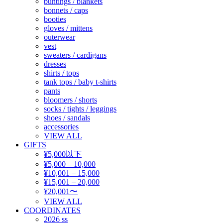
buntings / blankets
bonnets / caps
booties
gloves / mittens
outerwear
vest
sweaters / cardigans
dresses
shirts / tops
tank tops / baby t-shirts
pants
bloomers / shorts
socks / tights / leggings
shoes / sandals
accessories
VIEW ALL
GIFTS
¥5,000以下
¥5,000 – 10,000
¥10,001 – 15,000
¥15,001 – 20,000
¥20,001〜
VIEW ALL
COORDINATES
2026 ss