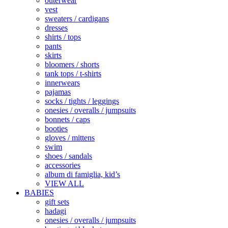
outerwear
vest
sweaters / cardigans
dresses
shirts / tops
pants
skirts
bloomers / shorts
tank tops / t-shirts
innerwears
pajamas
socks / tights / leggings
onesies / overalls / jumpsuits
bonnets / caps
booties
gloves / mittens
swim
shoes / sandals
accessories
album di famiglia, kid’s
VIEW ALL
BABIES
gift sets
hadagi
onesies / overalls / jumpsuits