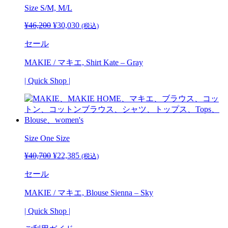
Size S/M, M/L
¥
46,200
元
¥
30,030
現
(税込)
の
在
セール
価
の
格
価
MAKIE / マキエ, Shirt Kate – Gray
は
格
¥46,200
は
| Quick Shop |
で
¥30,030
し
で
た。
す。
Size
One Size
¥
40,700
元
¥
22,385
現
(税込)
の
在
セール
価
の
格
価
MAKIE / マキエ, Blouse Sienna – Sky
は
格
¥40,700
は
| Quick Shop |
で
¥22,385