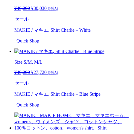
¥
46,200
元
¥
30,030
現
(税込)
の
在
セール
価
の
格
価
MAKIE / マキエ, Shirt Charlie – White
は
格
¥46,200
は
| Quick Shop |
で
¥30,030
し
で
た。
す。
Size S/M, M/L
¥
46,200
元
¥
27,720
現
(税込)
の
在
セール
価
の
格
価
MAKIE / マキエ, Shirt Charlie – Blue Stripe
は
格
¥46,200
は
| Quick Shop |
で
¥27,720
し
で
た。
す。