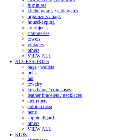
furnitures
kitchenwares / tablewares
organizers / bags
housekeeping
art objects
stationeries
towels
vintages
others
VIEW ALL
ACCESSORIES
bags / wallets
belts
hat
jewelry
keychains / coin cases
leather bracelets / necklaces
atem/meta
antonia rossi
henri
sophie digard
others
VIEW ALL
KIDS