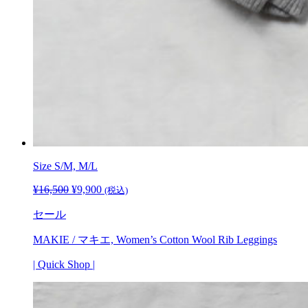
Size S/M,
M/L
¥
16,500
元
¥
9,900
現
(税込)
の
在
セール
価
の
格
価
MAKIE / マキエ, Women’s Cotton Wool Rib Leggings
は
格
¥16,500
は
| Quick Shop |
で
¥9,900
し
で
た。
す。