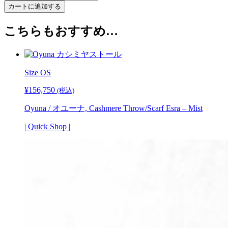
/
カートに追加する
オ
ユ
こちらもおすすめ…
ー
ナ,
Blouse
Balance
Size OS
-
Ivory
¥
156,750
(税込)
個
Oyuna / オユーナ, Cashmere Throw/Scarf Esra – Mist
| Quick Shop |