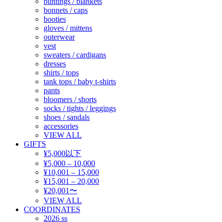
buntings / blankets
bonnets / caps
booties
gloves / mittens
outerwear
vest
sweaters / cardigans
dresses
shirts / tops
tank tops / baby t-shirts
pants
bloomers / shorts
socks / tights / leggings
shoes / sandals
accessories
VIEW ALL
GIFTS
¥5,000以下
¥5,000 – 10,000
¥10,001 – 15,000
¥15,001 – 20,000
¥20,001〜
VIEW ALL
COORDINATES
2026 ss