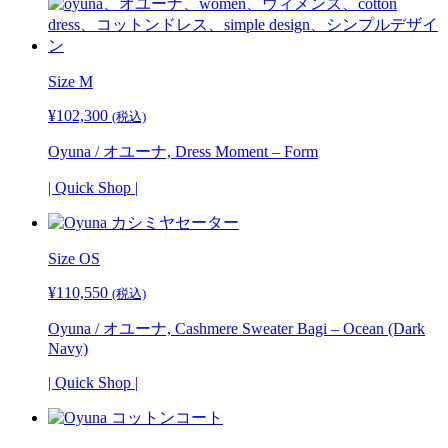
Size M
¥
102,300
(税込)
Oyuna / オユーナ, Dress Moment – Form
| Quick Shop |
Size
OS
¥
110,550
(税込)
Oyuna / オユーナ, Cashmere Sweater Bagi – Ocean (Dark
Navy)
| Quick Shop |