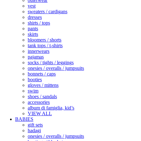
outerwear
vest
sweaters / cardigans
dresses
shirts / tops
pants
skirts
bloomers / shorts
tank tops / t-shirts
innerwears
pajamas
socks / tights / leggings
onesies / overalls / jumpsuits
bonnets / caps
booties
gloves / mittens
swim
shoes / sandals
accessories
album di famiglia, kid’s
VIEW ALL
BABIES
gift sets
hadagi
onesies / overalls / jumpsuits