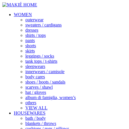
WOMEN
outerwear
sweaters / cardigans
dresses
shirts / tops
pants
shorts
skirts
leggings / socks
tank tops / t-shirts
sleepwears
innerwears / camisole
body cares
shoes / boots / sandals
scarves / shawl
hat / gloves
album di famiglia, women’s
others
VIEW ALL
HOUSEWARES
bath / body
blankets / throws
cushions / rugs / pillows