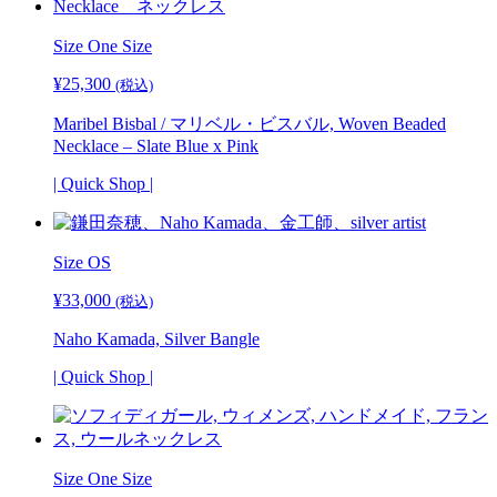
Size
One Size
¥
25,300
(税込)
Maribel Bisbal / マリベル・ビスバル, Woven Beaded
Necklace – Slate Blue x Pink
| Quick Shop |
Size OS
¥
33,000
(税込)
Naho Kamada, Silver Bangle
| Quick Shop |
Size
One Size