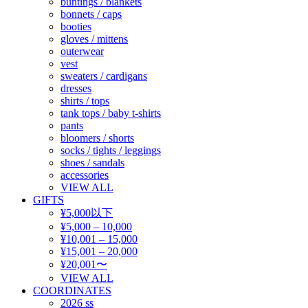
buntings / blankets
bonnets / caps
booties
gloves / mittens
outerwear
vest
sweaters / cardigans
dresses
shirts / tops
tank tops / baby t-shirts
pants
bloomers / shorts
socks / tights / leggings
shoes / sandals
accessories
VIEW ALL
GIFTS
¥5,000以下
¥5,000 – 10,000
¥10,001 – 15,000
¥15,001 – 20,000
¥20,001〜
VIEW ALL
COORDINATES
2026 ss