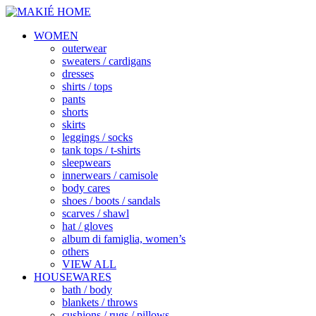
WOMEN
outerwear
sweaters / cardigans
dresses
shirts / tops
pants
shorts
skirts
leggings / socks
tank tops / t-shirts
sleepwears
innerwears / camisole
body cares
shoes / boots / sandals
scarves / shawl
hat / gloves
album di famiglia, women’s
others
VIEW ALL
HOUSEWARES
bath / body
blankets / throws
cushions / rugs / pillows