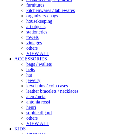
furnitures
kitchenwares / tablewares
organizers / bags
housekeeping
art objects
stationeries
towels
vintages
others
VIEW ALL
ACCESSORIES
bags / wallets
belts
hat
jewelry
keychains / coin cases
leather bracelets / necklaces
atem/meta
antonia rossi
henri
sophie digard
others
VIEW ALL
KIDS