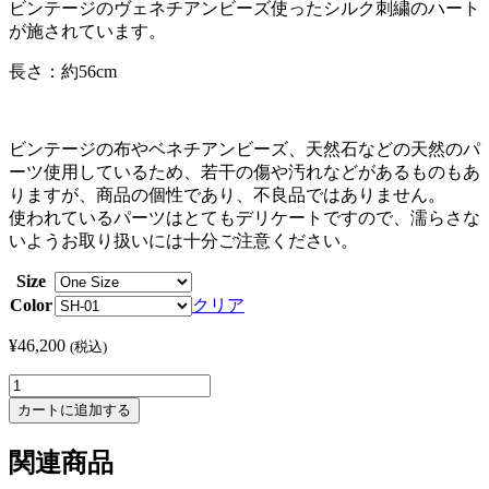
ビンテージのヴェネチアンビーズ使ったシルク刺繍のハート
が施されています。
長さ：約56cm
ビンテージの布やベネチアンビーズ、天然石などの天然のパ
ーツ使用しているため、若干の傷や汚れなどがあるものもあ
りますが、商品の個性であり、不良品ではありません。
使われているパーツはとてもデリケートですので、濡らさな
いようお取り扱いには十分ご注意ください。
Size
Color
クリア
¥
46,200
(税込)
Antonia
Rossi,
カートに追加する
Embroidered
Square
関連商品
Necklace
-