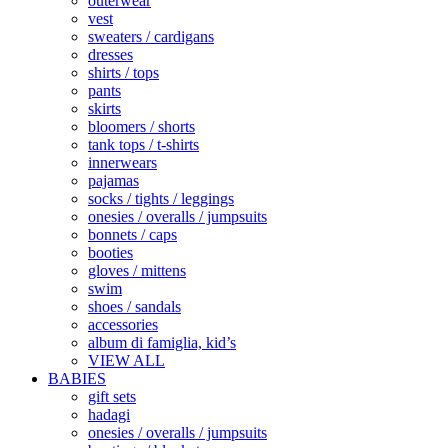
outerwear
vest
sweaters / cardigans
dresses
shirts / tops
pants
skirts
bloomers / shorts
tank tops / t-shirts
innerwears
pajamas
socks / tights / leggings
onesies / overalls / jumpsuits
bonnets / caps
booties
gloves / mittens
swim
shoes / sandals
accessories
album di famiglia, kid’s
VIEW ALL
BABIES
gift sets
hadagi
onesies / overalls / jumpsuits