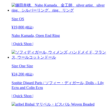
Group
SH
個
Size OS
¥
19,800
(税込)
Naho Kamada, Open End Ring
| Quick Shop |
Size
One Size
¥
24,200
(税込)
Sophie Digard Paris / ソフィー・ディガール, Dolls – Lily
Ecru and Colin Ecru
| Quick Shop |