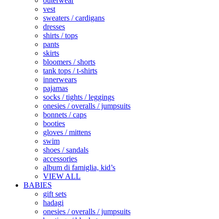
outerwear
vest
sweaters / cardigans
dresses
shirts / tops
pants
skirts
bloomers / shorts
tank tops / t-shirts
innerwears
pajamas
socks / tights / leggings
onesies / overalls / jumpsuits
bonnets / caps
booties
gloves / mittens
swim
shoes / sandals
accessories
album di famiglia, kid’s
VIEW ALL
BABIES
gift sets
hadagi
onesies / overalls / jumpsuits