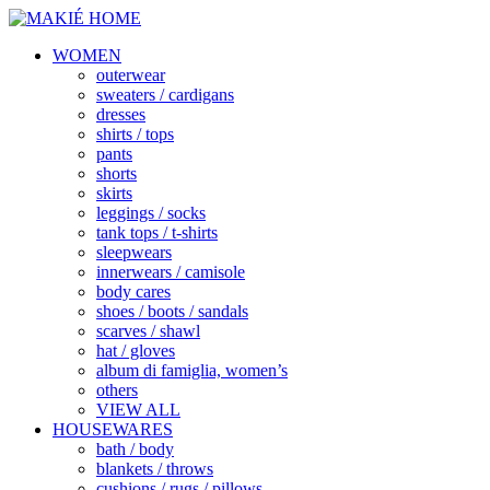
WOMEN
outerwear
sweaters / cardigans
dresses
shirts / tops
pants
shorts
skirts
leggings / socks
tank tops / t-shirts
sleepwears
innerwears / camisole
body cares
shoes / boots / sandals
scarves / shawl
hat / gloves
album di famiglia, women’s
others
VIEW ALL
HOUSEWARES
bath / body
blankets / throws
cushions / rugs / pillows