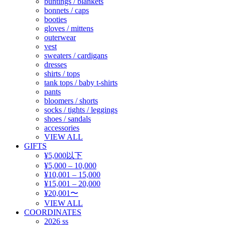
buntings / blankets
bonnets / caps
booties
gloves / mittens
outerwear
vest
sweaters / cardigans
dresses
shirts / tops
tank tops / baby t-shirts
pants
bloomers / shorts
socks / tights / leggings
shoes / sandals
accessories
VIEW ALL
GIFTS
¥5,000以下
¥5,000 – 10,000
¥10,001 – 15,000
¥15,001 – 20,000
¥20,001〜
VIEW ALL
COORDINATES
2026 ss