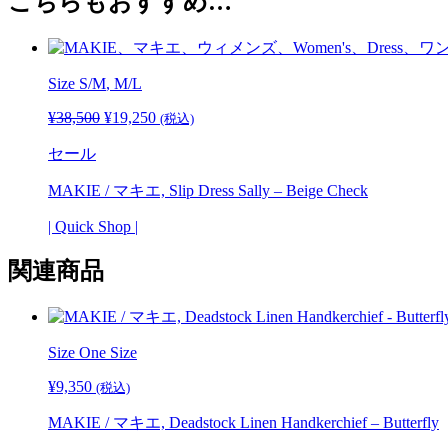
こちらもおすすめ…
エ,
で
¥19,250
Slip
し
で
Dress
た。
す。
Sally
-
Size
S/M
, M/L
Navy
¥
38,500
元
¥
19,250
現
Check
(税込)
個
の
在
セール
価
の
格
価
MAKIE / マキエ, Slip Dress Sally – Beige Check
は
格
¥38,500
は
| Quick Shop |
で
¥19,250
し
で
関連商品
た。
す。
Size
One Size
¥
9,350
(税込)
MAKIE / マキエ, Deadstock Linen Handkerchief – Butterfly