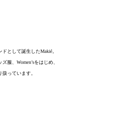
ドとして誕生したMakié。
服、Women’sをはじめ、
り扱っています。