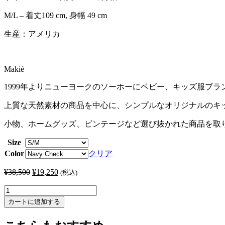
M/L – 着丈109 cm, 身幅 49 cm
生産：アメリカ
Makié
1999年よりニューヨークのソーホーにベビー、キッズ服ブラン
上質な天然素材の商品を中心に、シンプルなオリジナルのキッズ
小物、ホームグッズ、ビンテージなど選び抜かれた商品を取
Size
Color
クリア
¥
38,500
元
¥
19,250
現
(税込)
の
在
MAKIE
価
の
/
カートに追加する
格
価
マ
は
格
キ
¥38,500
は