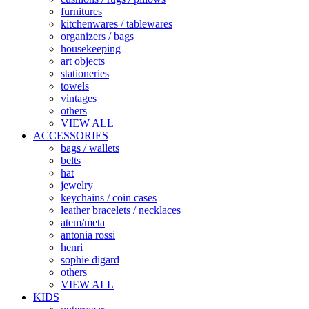
furnitures
kitchenwares / tablewares
organizers / bags
housekeeping
art objects
stationeries
towels
vintages
others
VIEW ALL
ACCESSORIES
bags / wallets
belts
hat
jewelry
keychains / coin cases
leather bracelets / necklaces
atem/meta
antonia rossi
henri
sophie digard
others
VIEW ALL
KIDS