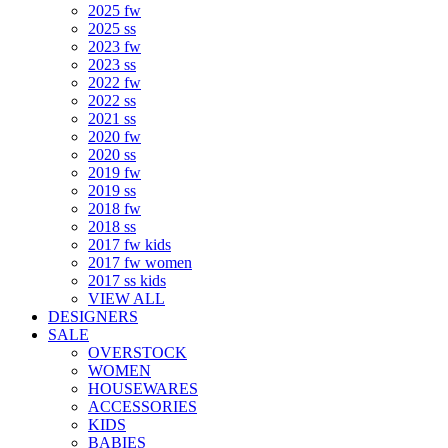
2025 fw
2025 ss
2023 fw
2023 ss
2022 fw
2022 ss
2021 ss
2020 fw
2020 ss
2019 fw
2019 ss
2018 fw
2018 ss
2017 fw kids
2017 fw women
2017 ss kids
VIEW ALL
DESIGNERS
SALE
OVERSTOCK
WOMEN
HOUSEWARES
ACCESSORIES
KIDS
BABIES