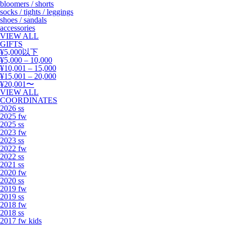
bloomers / shorts
socks / tights / leggings
shoes / sandals
accessories
VIEW ALL
GIFTS
¥5,000以下
¥5,000 – 10,000
¥10,001 – 15,000
¥15,001 – 20,000
¥20,001〜
VIEW ALL
COORDINATES
2026 ss
2025 fw
2025 ss
2023 fw
2023 ss
2022 fw
2022 ss
2021 ss
2020 fw
2020 ss
2019 fw
2019 ss
2018 fw
2018 ss
2017 fw kids