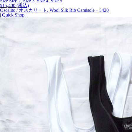
Size Size 2, Size 3, Size 4, Size 5
¥
15,400
(税込)
Oscalito / オスカリート, Wool Silk Rib Camisole – 3420
| Quick Shop |