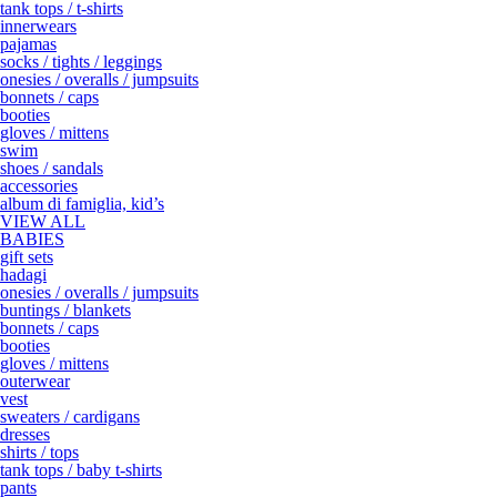
tank tops / t-shirts
innerwears
pajamas
socks / tights / leggings
onesies / overalls / jumpsuits
bonnets / caps
booties
gloves / mittens
swim
shoes / sandals
accessories
album di famiglia, kid’s
VIEW ALL
BABIES
gift sets
hadagi
onesies / overalls / jumpsuits
buntings / blankets
bonnets / caps
booties
gloves / mittens
outerwear
vest
sweaters / cardigans
dresses
shirts / tops
tank tops / baby t-shirts
pants