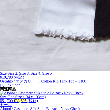
Size Size 2, Size 3, Size 4, Size 5
¥
10,780
(税込)
Oscalito / オスカリート, Cotton Rib Tank Top – 3100
| Quick Shop |
関連商品
Size One Size (134 x 193cm)
元
現
¥
51,700
¥
33,605
(税込)
の
在
セール
価
の
Alonpi / Cashmere Silk Stole Balzac – Navy Check