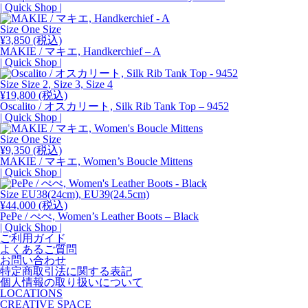
格
価
| Quick Shop |
は
格
¥51,700
は
Size One Size
で
¥33,605
¥
3,850
(税込)
し
で
MAKIE / マキエ, Handkerchief – A
た。
す。
| Quick Shop |
Size Size 2, Size 3, Size 4
¥
19,800
(税込)
Oscalito / オスカリート, Silk Rib Tank Top – 9452
| Quick Shop |
Size One Size
¥
9,350
(税込)
MAKIE / マキエ, Women’s Boucle Mittens
| Quick Shop |
Size EU38(24cm),
EU39(24.5cm)
¥
44,000
(税込)
PePe / ぺぺ, Women’s Leather Boots – Black
| Quick Shop |
ご利用ガイド
よくあるご質問
お問い合わせ
特定商取引法に関する表記
個人情報の取り扱いについて
LOCATIONS
CREATIVE SPACE