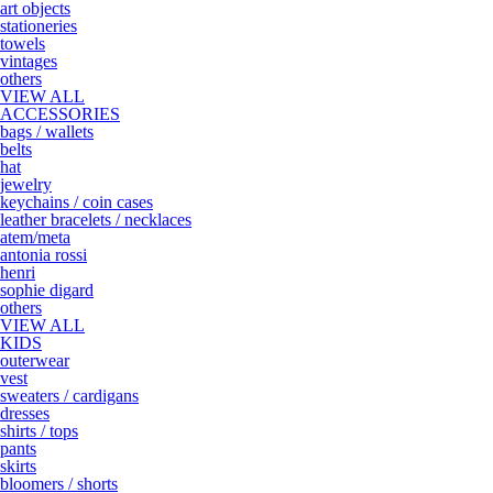
art objects
stationeries
towels
vintages
others
VIEW ALL
ACCESSORIES
bags / wallets
belts
hat
jewelry
keychains / coin cases
leather bracelets / necklaces
atem/meta
antonia rossi
henri
sophie digard
others
VIEW ALL
KIDS
outerwear
vest
sweaters / cardigans
dresses
shirts / tops
pants
skirts
bloomers / shorts