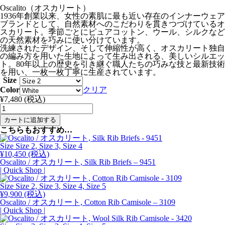
Oscalito（オスカリート）
1936年創業以来、女性の素肌に最も近い存在のインナーウェア
ブランドとして、自然素材へのこだわりを貫きつづけているオ
スカリート。季節ごとにピュアコットン、ウール、シルクなど
の天然素材を巧みに使い分けています。
洗練されたデザイン、そして伸縮性が高く、オスカリート独自
の編み方を用いた生地によって生み出される、美しいシルエッ
ト。80年以上の歴史を引き継ぐ職人たちの巧みな技と最新技術
を用い、一枚一枚丁寧に生産されています。
Size
Color
クリア
¥
7,480
(税込)
Oscalito
/
カートに追加する
オ
こちらもおすすめ…
ス
カ
Size Size 2, Size 3, Size 4
リ
¥
10,450
(税込)
ー
Oscalito / オスカリート, Silk Rib Briefs – 9451
ト,
| Quick Shop |
Cotton
Rib
Size Size 2,
Size 3
, Size 4, Size 5
Briefs
¥
9,900
(税込)
-
Oscalito / オスカリート, Cotton Rib Camisole – 3109
3105
| Quick Shop |
個