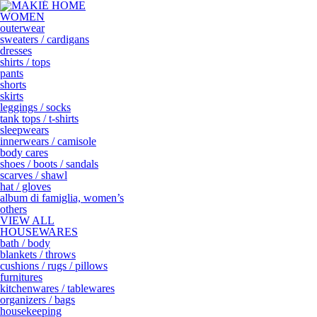
WOMEN
outerwear
sweaters / cardigans
dresses
shirts / tops
pants
shorts
skirts
leggings / socks
tank tops / t-shirts
sleepwears
innerwears / camisole
body cares
shoes / boots / sandals
scarves / shawl
hat / gloves
album di famiglia, women’s
others
VIEW ALL
HOUSEWARES
bath / body
blankets / throws
cushions / rugs / pillows
furnitures
kitchenwares / tablewares
organizers / bags
housekeeping