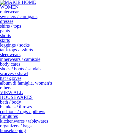
WOMEN
outerwear
sweaters / cardigans
dresses
shirts / tops
pants
shorts
skirts
leggings / socks
tank tops / t-shirts
sleepwears
innerwears / camisole
body cares
shoes / boots / sandals
scarves / shawl
hat / gloves
album di famiglia, women’s
others
VIEW ALL
HOUSEWARES
bath / body
blankets / throws
cushions / rugs / pillows
furnitures
kitchenwares / tablewares
organizers / bags
housekeeping