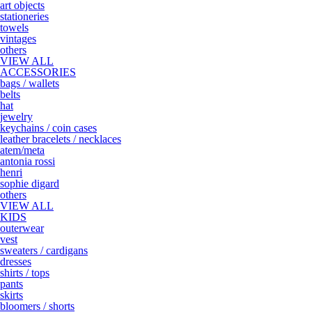
art objects
stationeries
towels
vintages
others
VIEW ALL
ACCESSORIES
bags / wallets
belts
hat
jewelry
keychains / coin cases
leather bracelets / necklaces
atem/meta
antonia rossi
henri
sophie digard
others
VIEW ALL
KIDS
outerwear
vest
sweaters / cardigans
dresses
shirts / tops
pants
skirts
bloomers / shorts