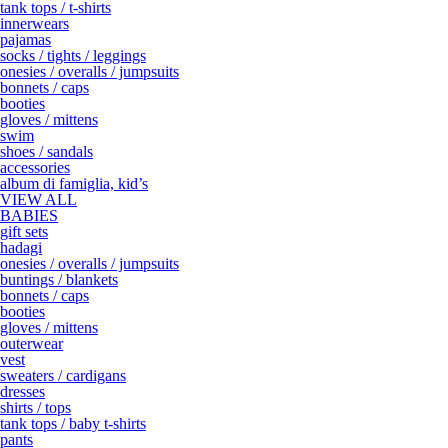
tank tops / t-shirts
innerwears
pajamas
socks / tights / leggings
onesies / overalls / jumpsuits
bonnets / caps
booties
gloves / mittens
swim
shoes / sandals
accessories
album di famiglia, kid’s
VIEW ALL
BABIES
gift sets
hadagi
onesies / overalls / jumpsuits
buntings / blankets
bonnets / caps
booties
gloves / mittens
outerwear
vest
sweaters / cardigans
dresses
shirts / tops
tank tops / baby t-shirts
pants