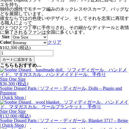
エを持ち、
独特の感性でモチーフ編みのネックレスやスカーフ、バッグな
どを展開しています。
彼女ならではの色使いやデザイン、そしてそれを忠実に再現す
る職人によって
ひとつひとつ丁寧に手作りされ、その細かなディテールと表情
に魅了されるファンは全国に多くいます。
Size
Color
クリア
¥
102,300
(税込)
Sophie
Digard
カートに追加する
Paris
こちらもおすすめ…
/
ソ
フ
Size One Size
ィ
¥
36,300
(税込)
ー・
Sophie Digard Paris / ソフィー・ディガール, Dolls – Ptapio and
デ
Pquinton
ィ
| Quick Shop |
ガ
ー
ル,
Size
One Size
Scarf
¥
132,000
(税込)
E3434
Sophie Digard Paris / ソフィー・ディガール, Blanket 3717 – Beige
-
| Quick Shop |
Boveray