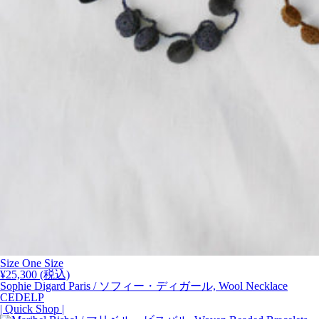
Size
One Size
¥
25,300
(税込)
Sophie Digard Paris / ソフィー・ディガール, Wool Necklace
CEDELP
| Quick Shop |