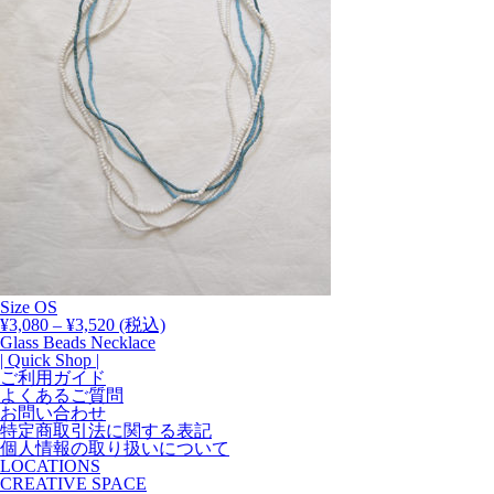
Size
OS
価
¥
3,080
–
¥
3,520
(税込)
格
Glass Beads Necklace
帯:
| Quick Shop |
¥3,080
ご利用ガイド
–
よくあるご質問
¥3,520
お問い合わせ
特定商取引法に関する表記
個人情報の取り扱いについて
LOCATIONS
CREATIVE SPACE