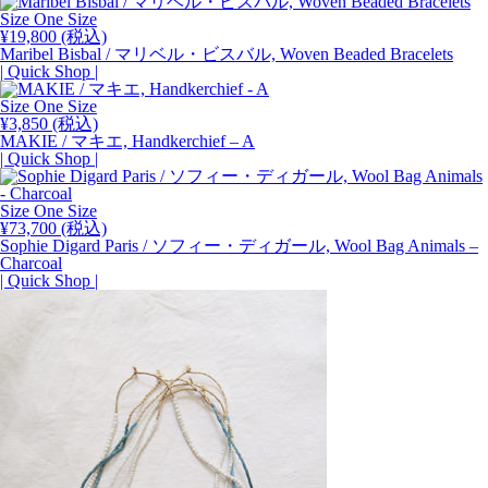
Size One Size
¥
19,800
(税込)
Maribel Bisbal / マリベル・ビスバル, Woven Beaded Bracelets
| Quick Shop |
Size One Size
¥
3,850
(税込)
MAKIE / マキエ, Handkerchief – A
| Quick Shop |
Size One Size
¥
73,700
(税込)
Sophie Digard Paris / ソフィー・ディガール, Wool Bag Animals –
Charcoal
| Quick Shop |