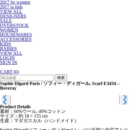
2017 fw women
2017 ss kids
VIEW ALL
DESIGNERS
SALE
OVERSTOCK
WOMEN
HOUSEWARES
ACCESSORIES
KIDS
BABIES
VIEW ALL
LOGIN
SIGN IN
CART
(0)
検
検索
索
Sophie Digard Paris / ソフィー・ディガール, Scarf E3434 –
対
Boveray
象:
Product Details
素材：60%ウール, 40%コットン
サイズ：約 18 × 155 cm
生産：マダガスカル（ハンドメイド）
Sophie Digard(ソフィー・ディガール)： パリ近郊に自宅アトリ