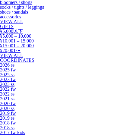
bloomers / shorts
socks / tights / leggings
shoes / sandals
accessories
VIEW ALL
GIFTS
¥5,000以下
¥5,000 – 10,000
¥10,001 – 15,000
¥15,001 – 20,000
¥20,001〜
VIEW ALL
COORDINATES
2026 ss
2025 fw
2025 ss
2023 fw
2023 ss
2022 fw
2022 ss
2021 ss
2020 fw
2020 ss
2019 fw
2019 ss
2018 fw
2018 ss
2017 fw kids