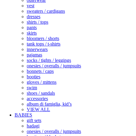
outerwear
vest
sweaters / cardigans
dresses
shirts / tops
pants
skirts
bloomers / shorts
tank tops / t-shirts
innerwears
pajamas
socks / tights / leggings
onesies / overalls / jumpsuits
bonnets / caps
booties
gloves / mittens
swim
shoes / sandals
accessories
album di famiglia, kid’s
VIEW ALL
BABIES
gift sets
hadagi
onesies / overalls / jumpsuits