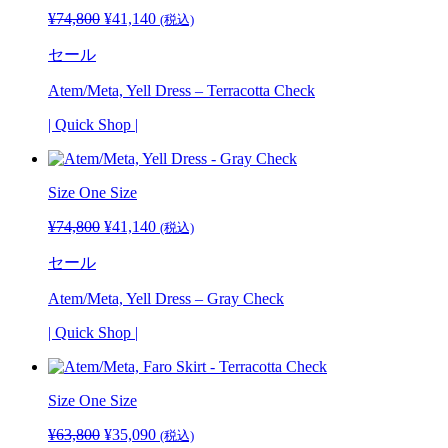
¥
74,800
元
¥
41,140
現
(税込)
の
在
セール
価
の
格
価
Atem/Meta, Yell Dress – Terracotta Check
は
格
¥74,800
は
| Quick Shop |
で
¥41,140
し
で
た。
す。
Size
One Size
¥
74,800
元
¥
41,140
現
(税込)
の
在
セール
価
の
格
価
Atem/Meta, Yell Dress – Gray Check
は
格
¥74,800
は
| Quick Shop |
で
¥41,140
し
で
た。
す。
Size
One Size
¥
63,800
元
¥
35,090
現
(税込)