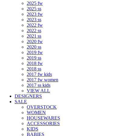
2025 fw
2025 ss
2023 fw
2023 ss
2022 fw
2022 ss
2021 ss
2020 fw
2020 ss
2019 fw
2019 ss
2018 fw
2018 ss
2017 fw kids
2017 fw women
2017 ss kids
VIEW ALL
DESIGNERS
SALE
OVERSTOCK
WOMEN
HOUSEWARES
ACCESSORIES
KIDS
BABIES