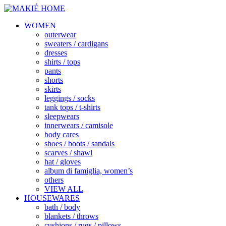
WOMEN
outerwear
sweaters / cardigans
dresses
shirts / tops
pants
shorts
skirts
leggings / socks
tank tops / t-shirts
sleepwears
innerwears / camisole
body cares
shoes / boots / sandals
scarves / shawl
hat / gloves
album di famiglia, women’s
others
VIEW ALL
HOUSEWARES
bath / body
blankets / throws
cushions / rugs / pillows