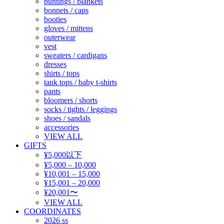
buntings / blankets
bonnets / caps
booties
gloves / mittens
outerwear
vest
sweaters / cardigans
dresses
shirts / tops
tank tops / baby t-shirts
pants
bloomers / shorts
socks / tights / leggings
shoes / sandals
accessories
VIEW ALL
GIFTS
¥5,000以下
¥5,000 – 10,000
¥10,001 – 15,000
¥15,001 – 20,000
¥20,001〜
VIEW ALL
COORDINATES
2026 ss