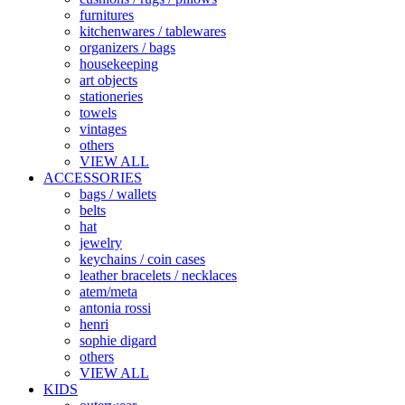
furnitures
kitchenwares / tablewares
organizers / bags
housekeeping
art objects
stationeries
towels
vintages
others
VIEW ALL
ACCESSORIES
bags / wallets
belts
hat
jewelry
keychains / coin cases
leather bracelets / necklaces
atem/meta
antonia rossi
henri
sophie digard
others
VIEW ALL
KIDS