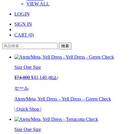
VIEW ALL
LOGIN
SIGN IN
CART
(0)
検
検索
索
対
象:
Size
One Size
¥
74,800
元
¥
41,140
現
(税込)
の
在
セール
価
の
格
価
Atem/Meta, Yell Dress – Yell Dress – Green Check
は
格
¥74,800
は
| Quick Shop |
で
¥41,140
し
で
た。
す。
Size
One Size