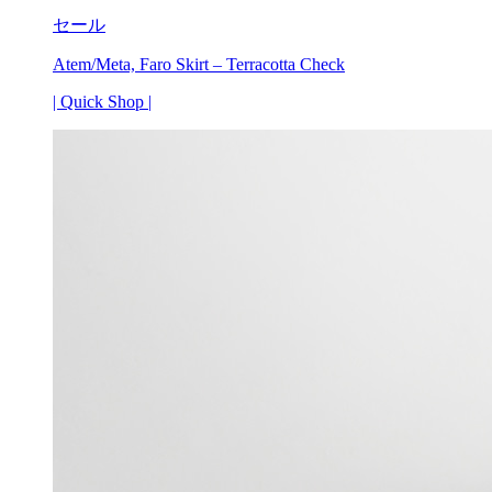
の
在
セール
価
の
格
価
Atem/Meta, Faro Skirt – Terracotta Check
は
格
¥63,800
は
| Quick Shop |
で
¥35,090
し
で
た。
す。