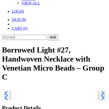
VIEW ALL
LOGIN
SIGN IN
CART
(0)
検
検索
索
対
Borrowed Light #27,
象:
Handwoven Necklace with
Venetian Micro Beads – Group
C
Product Details