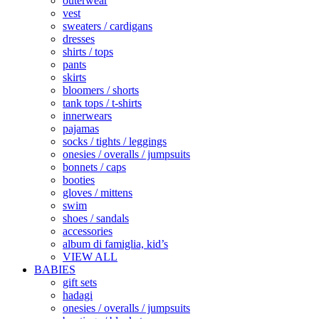
outerwear
vest
sweaters / cardigans
dresses
shirts / tops
pants
skirts
bloomers / shorts
tank tops / t-shirts
innerwears
pajamas
socks / tights / leggings
onesies / overalls / jumpsuits
bonnets / caps
booties
gloves / mittens
swim
shoes / sandals
accessories
album di famiglia, kid’s
VIEW ALL
BABIES
gift sets
hadagi
onesies / overalls / jumpsuits