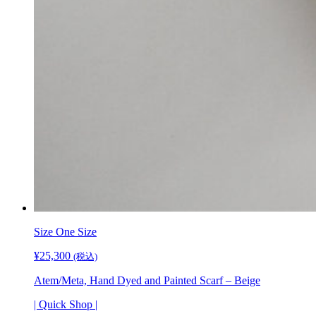
Size One Size
¥
25,300
(税込)
Atem/Meta, Hand Dyed and Painted Scarf – Beige
| Quick Shop |