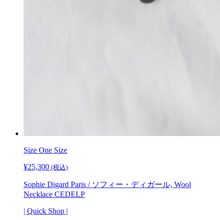
Size
One Size
¥
25,300
(税込)
Sophie Digard Paris / ソフィー・ディガール, Wool
Necklace CEDELP
| Quick Shop |