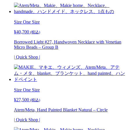
Size One Size
¥
40,700
(税込)
Borrowed Light #27, Handwoven Necklace with Venetian
Micro Beads – Group B
| Quick Shop |
Size One Size
¥
27,500
(税込)
Atem/Meta, Hand Painted Blanket Natural – Circle
| Quick Shop |