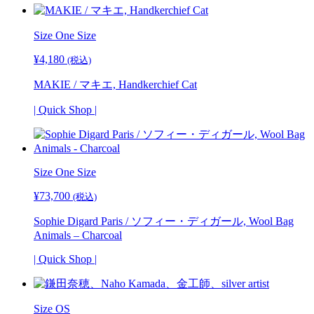
Size One Size
¥
4,180
(税込)
MAKIE / マキエ, Handkerchief Cat
| Quick Shop |
Size One Size
¥
73,700
(税込)
Sophie Digard Paris / ソフィー・ディガール, Wool Bag
Animals – Charcoal
| Quick Shop |
Size OS