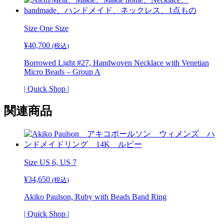
Size One Size
¥
40,700
(税込)
Borrowed Light #27, Handwoven Necklace with Venetian
Micro Beads – Group A
| Quick Shop |
関連商品
Size US 6,
US 7
¥
34,650
(税込)
Akiko Paulson, Ruby with Beads Band Ring
| Quick Shop |