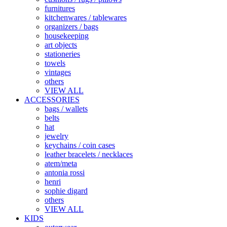
furnitures
kitchenwares / tablewares
organizers / bags
housekeeping
art objects
stationeries
towels
vintages
others
VIEW ALL
ACCESSORIES
bags / wallets
belts
hat
jewelry
keychains / coin cases
leather bracelets / necklaces
atem/meta
antonia rossi
henri
sophie digard
others
VIEW ALL
KIDS