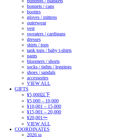
buntings / blankets
bonnets / caps
booties
gloves / mittens
outerwear
vest
sweaters / cardigans
dresses
shirts / tops
tank tops / baby t-shirts
pants
bloomers / shorts
socks / tights / leggings
shoes / sandals
accessories
VIEW ALL
GIFTS
¥5,000以下
¥5,000 – 10,000
¥10,001 – 15,000
¥15,001 – 20,000
¥20,001〜
VIEW ALL
COORDINATES
2026 ss