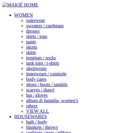
WOMEN
outerwear
sweaters / cardigans
dresses
shirts / tops
pants
shorts
skirts
leggings / socks
tank tops / t-shirts
sleepwears
innerwears / camisole
body cares
shoes / boots / sandals
scarves / shawl
hat / gloves
album di famiglia, women’s
others
VIEW ALL
HOUSEWARES
bath / body
blankets / throws
cushions / rugs / pillows