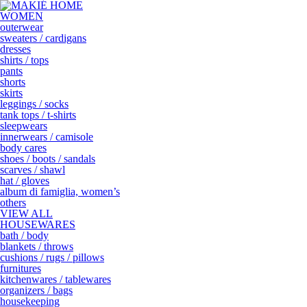
WOMEN
outerwear
sweaters / cardigans
dresses
shirts / tops
pants
shorts
skirts
leggings / socks
tank tops / t-shirts
sleepwears
innerwears / camisole
body cares
shoes / boots / sandals
scarves / shawl
hat / gloves
album di famiglia, women’s
others
VIEW ALL
HOUSEWARES
bath / body
blankets / throws
cushions / rugs / pillows
furnitures
kitchenwares / tablewares
organizers / bags
housekeeping