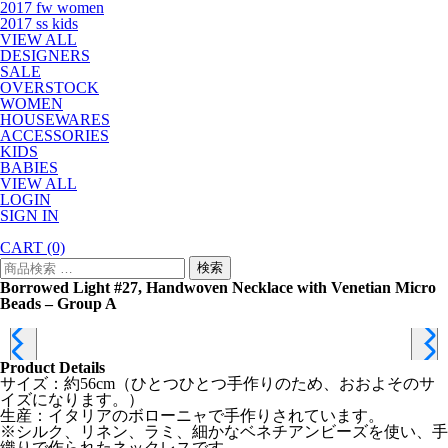
2017 fw women
2017 ss kids
VIEW ALL
DESIGNERS
SALE
OVERSTOCK
WOMEN
HOUSEWARES
ACCESSORIES
KIDS
BABIES
VIEW ALL
LOGIN
SIGN IN
CART
(0)
検
検索
索
Borrowed Light #27, Handwoven Necklace with Venetian Micro
対
Beads – Group A
象:
Product Details
サイズ：約56cm（ひとつひとつ手作りのため、おおよそのサ
イズになります。）
生産：イタリアのボローニャで手作りされています。
※シルク、リネン、ラミ、細かなベネチアンビーズを使い、手
織りで作られたネックレスです。