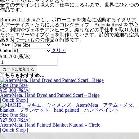
全てのデザインは職人の手仕事によるもので、世界にひとつの
作品です。
Borrowed Light #27 は、ボローニャを拠点に活動するイタリア
人アーティストたちによるコレクティブ。Antonia Rossi を中心
に、刺繍やヴェネチアンビーズ、織りなどの手仕事を取り入れ
たジュエリーやオブジェを制作しています。詩的で繊細な空気
感を持つ一点ものの作品が特徴です。
Size
Color
クリア
¥
40,700
(税込)
Borrowed
Light
カートに追加する
#27,
こちらもおすすめ…
Handwoven
Necklace
Size One Size
with
¥
25,300
(税込)
Venetian
Atem/Meta, Hand Dyed and Painted Scarf – Beige
Micro
| Quick Shop |
Beads
-
Group
Size One Size
A
¥
27,500
(税込)
個
Atem/Meta, Hand Painted Blanket Natural – Circle
| Quick Shop |