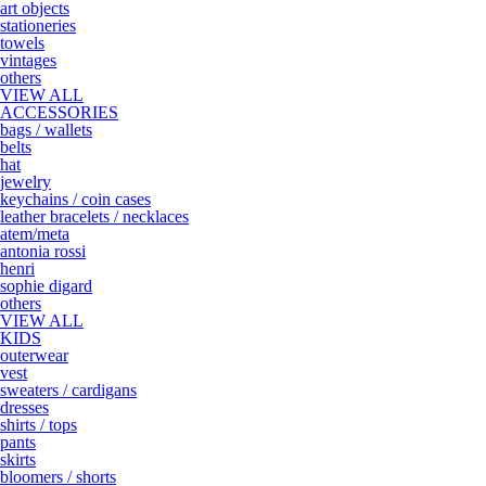
art objects
stationeries
towels
vintages
others
VIEW ALL
ACCESSORIES
bags / wallets
belts
hat
jewelry
keychains / coin cases
leather bracelets / necklaces
atem/meta
antonia rossi
henri
sophie digard
others
VIEW ALL
KIDS
outerwear
vest
sweaters / cardigans
dresses
shirts / tops
pants
skirts
bloomers / shorts