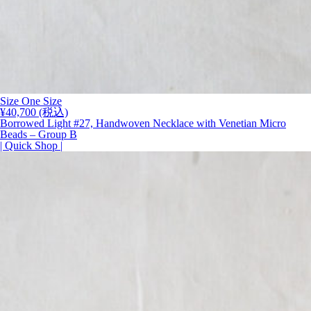
Size One Size
¥
40,700
(税込)
Borrowed Light #27, Handwoven Necklace with Venetian Micro
Beads – Group B
| Quick Shop |