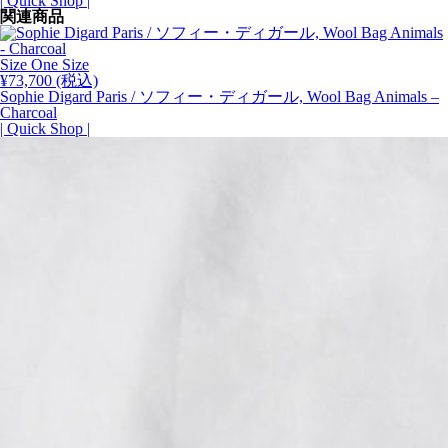
| Quick Shop |
関連商品
Size One Size
¥
73,700
(税込)
Sophie Digard Paris / ソフィー・ディガール, Wool Bag Animals –
Charcoal
| Quick Shop |