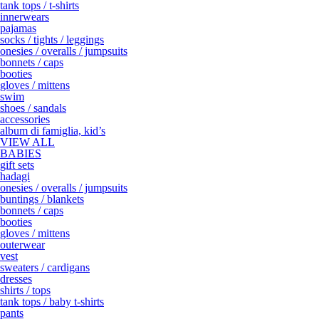
tank tops / t-shirts
innerwears
pajamas
socks / tights / leggings
onesies / overalls / jumpsuits
bonnets / caps
booties
gloves / mittens
swim
shoes / sandals
accessories
album di famiglia, kid’s
VIEW ALL
BABIES
gift sets
hadagi
onesies / overalls / jumpsuits
buntings / blankets
bonnets / caps
booties
gloves / mittens
outerwear
vest
sweaters / cardigans
dresses
shirts / tops
tank tops / baby t-shirts
pants