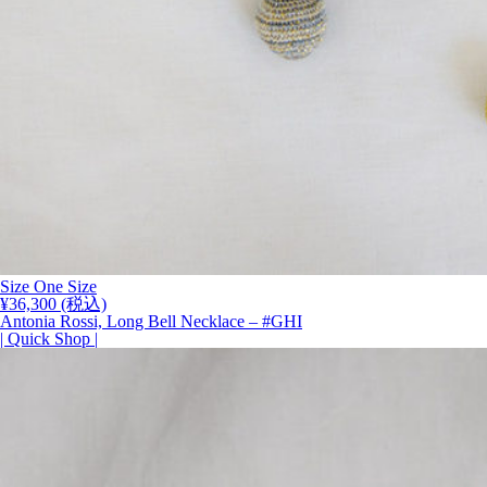
Size One Size
¥
36,300
(税込)
Antonia Rossi, Long Bell Necklace – #GHI
| Quick Shop |