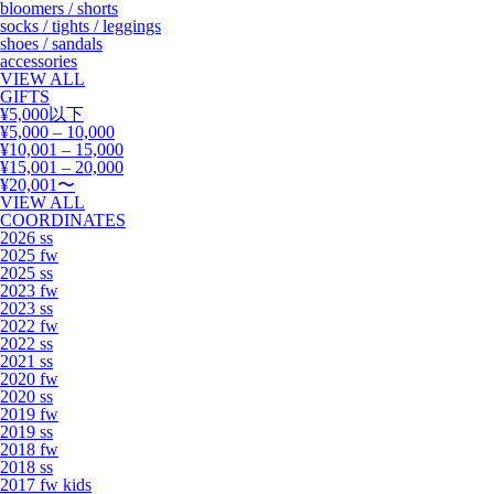
bloomers / shorts
socks / tights / leggings
shoes / sandals
accessories
VIEW ALL
GIFTS
¥5,000以下
¥5,000 – 10,000
¥10,001 – 15,000
¥15,001 – 20,000
¥20,001〜
VIEW ALL
COORDINATES
2026 ss
2025 fw
2025 ss
2023 fw
2023 ss
2022 fw
2022 ss
2021 ss
2020 fw
2020 ss
2019 fw
2019 ss
2018 fw
2018 ss
2017 fw kids