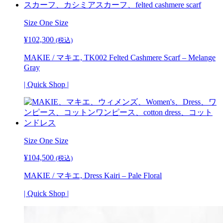
Size One Size
¥
102,300
(税込)
MAKIE / マキエ, TK002 Felted Cashmere Scarf – Melange
Gray
| Quick Shop |
Size One Size
¥
104,500
(税込)
MAKIE / マキエ, Dress Kairi – Pale Floral
| Quick Shop |