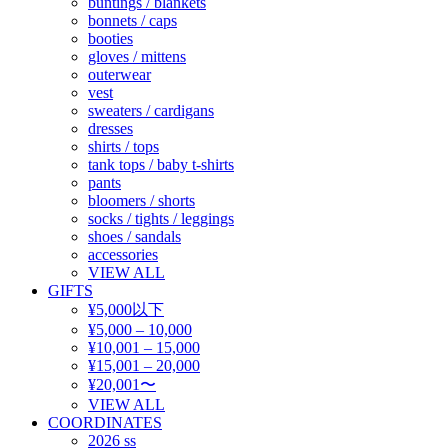
buntings / blankets
bonnets / caps
booties
gloves / mittens
outerwear
vest
sweaters / cardigans
dresses
shirts / tops
tank tops / baby t-shirts
pants
bloomers / shorts
socks / tights / leggings
shoes / sandals
accessories
VIEW ALL
GIFTS
¥5,000以下
¥5,000 – 10,000
¥10,001 – 15,000
¥15,001 – 20,000
¥20,001〜
VIEW ALL
COORDINATES
2026 ss