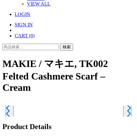
VIEW ALL
LOGIN
SIGN IN
CART
(0)
検
検索
索
対
MAKIE / マキエ, TK002
象:
Felted Cashmere Scarf –
Cream
Product Details