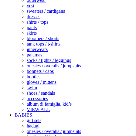
outerwear
vest
sweaters / cardigans
dresses
shirts / tops
pants
skirts
bloomers / shorts
tank tops / t-shirts
innerwears
pajamas
socks / tights / leggings
onesies / overalls / jumpsuits
bonnets / caps
booties
gloves / mittens
swim
shoes / sandals
accessories
album di famiglia, kid’s
VIEW ALL
BABIES
gift sets
hadagi
onesies / overalls / jumpsuits