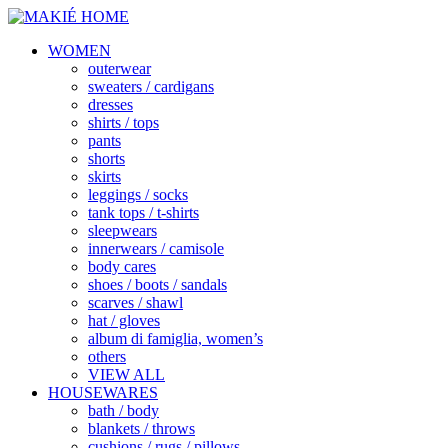
WOMEN
outerwear
sweaters / cardigans
dresses
shirts / tops
pants
shorts
skirts
leggings / socks
tank tops / t-shirts
sleepwears
innerwears / camisole
body cares
shoes / boots / sandals
scarves / shawl
hat / gloves
album di famiglia, women’s
others
VIEW ALL
HOUSEWARES
bath / body
blankets / throws
cushions / rugs / pillows