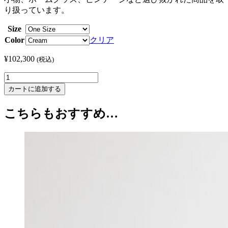
り扱っています。
Size
Color
クリア
¥
102,300
(税込)
MAKIE
/
カートに追加する
マ
キ
こちらもおすすめ…
エ,
TK002
Felted
Cashmere
Scarf
-
Cream
個