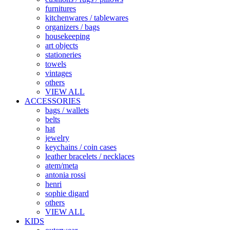
furnitures
kitchenwares / tablewares
organizers / bags
housekeeping
art objects
stationeries
towels
vintages
others
VIEW ALL
ACCESSORIES
bags / wallets
belts
hat
jewelry
keychains / coin cases
leather bracelets / necklaces
atem/meta
antonia rossi
henri
sophie digard
others
VIEW ALL
KIDS