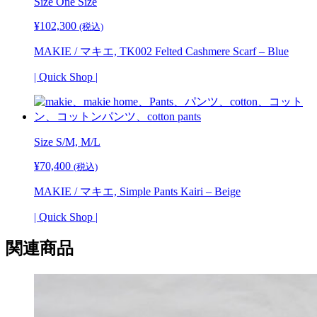
Size
One Size
¥
102,300
(税込)
MAKIE / マキエ, TK002 Felted Cashmere Scarf – Blue
| Quick Shop |
Size S/M, M/L
¥
70,400
(税込)
MAKIE / マキエ, Simple Pants Kairi – Beige
| Quick Shop |
関連商品