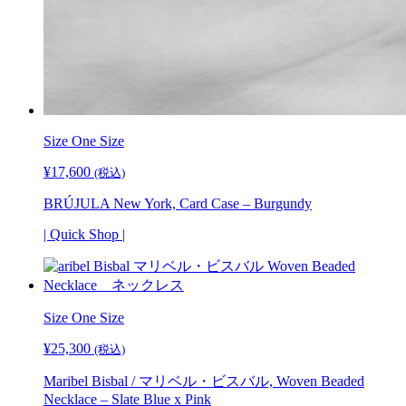
Size
One Size
¥
17,600
(税込)
BRÚJULA New York, Card Case – Burgundy
| Quick Shop |
Size
One Size
¥
25,300
(税込)
Maribel Bisbal / マリベル・ビスバル, Woven Beaded
Necklace – Slate Blue x Pink