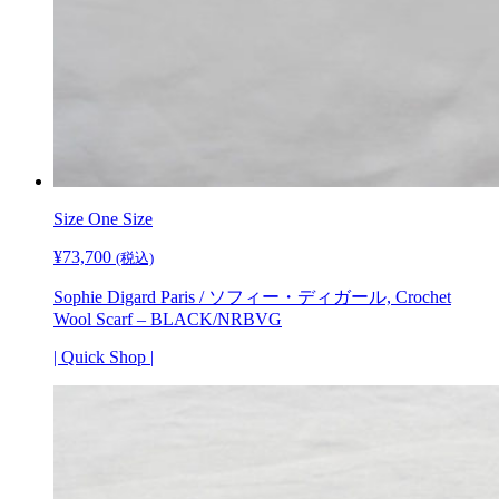
Size One Size
¥
73,700
(税込)
Sophie Digard Paris / ソフィー・ディガール, Crochet
Wool Scarf – BLACK/NRBVG
| Quick Shop |