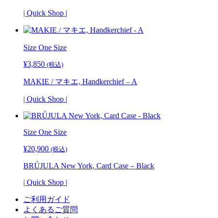
| Quick Shop |
Size One Size
¥
3,850
(税込)
MAKIE / マキエ, Handkerchief – A
| Quick Shop |
Size
One Size
¥
20,900
(税込)
BRÚJULA New York, Card Case – Black
| Quick Shop |
ご利用ガイド
よくあるご質問