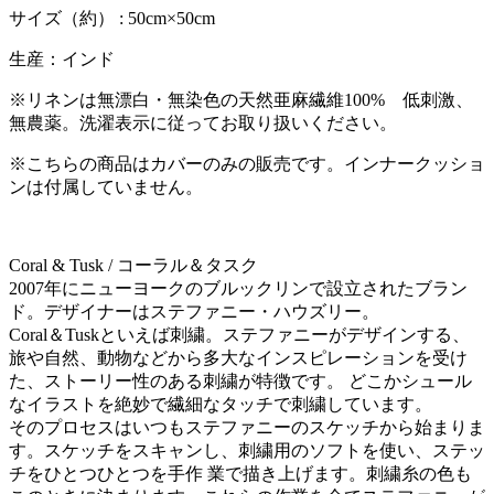
サイズ（約） : 50cm×50cm
生産：インド
※リネンは無漂白・無染色の天然亜麻繊維100% 低刺激、
無農薬。洗濯表示に従ってお取り扱いください。
※こちらの商品はカバーのみの販売です。インナークッショ
ンは付属していません。
Coral & Tusk / コーラル＆タスク
2007年にニューヨークのブルックリンで設立されたブラン
ド。デザイナーはステファニー・ハウズリー。
Coral＆Tuskといえば刺繍。ステファニーがデザインする、
旅や自然、動物などから多大なインスピレーションを受け
た、ストーリー性のある刺繍が特徴です。 どこかシュール
なイラストを絶妙で繊細なタッチで刺繍しています。
そのプロセスはいつもステファニーのスケッチから始まりま
す。スケッチをスキャンし、刺繍用のソフトを使い、ステッ
チをひとつひとつを手作 業で描き上げます。刺繍糸の色も