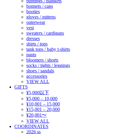
buntings / blankets
bonnets / caps
booties
gloves / mittens
outerwear
vest
sweaters / cardigans
dresses
shirts / tops
tank tops / baby t-shirts
pants
bloomers / shorts
socks / tights / leggings
shoes / sandals
accessories
VIEW ALL
GIFTS
¥5,000以下
¥5,000 – 10,000
¥10,001 – 15,000
¥15,001 – 20,000
¥20,001〜
VIEW ALL
COORDINATES
2026 ss