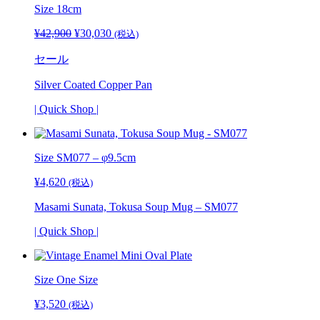
Size 18cm
¥
42,900
元
¥
30,030
現
(税込)
の
在
セール
価
の
格
価
Silver Coated Copper Pan
は
格
¥42,900
は
| Quick Shop |
で
¥30,030
し
で
た。
す。
Size
SM077 – φ9.5cm
¥
4,620
(税込)
Masami Sunata, Tokusa Soup Mug – SM077
| Quick Shop |
Size One Size
¥
3,520
(税込)