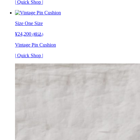
| Quick Shop |
Size One Size
¥
24,200
(税込)
Vintage Pin Cushion
| Quick Shop |