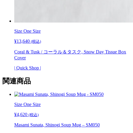
Size One Size
¥
13,640
(税込)
Coral & Tusk / コーラル＆タスク, Snow Day Tissue Box
Cover
| Quick Shop |
関連商品
Size One Size
¥
4,620
(税込)
Masami Sunata, Shinogi Soup Mug – SM050