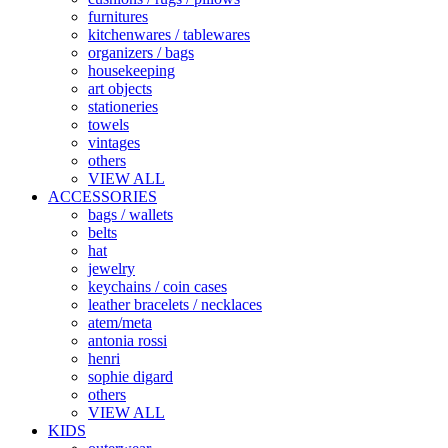
furnitures
kitchenwares / tablewares
organizers / bags
housekeeping
art objects
stationeries
towels
vintages
others
VIEW ALL
ACCESSORIES
bags / wallets
belts
hat
jewelry
keychains / coin cases
leather bracelets / necklaces
atem/meta
antonia rossi
henri
sophie digard
others
VIEW ALL
KIDS