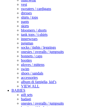
outerwear
vest
sweaters / cardigans
dresses
shirts / tops
pants
skirts
bloomers / shorts
tank tops / t-shirts
innerwears
pajamas
socks / tights / leggings
onesies / overalls / jumpsuits
bonnets / caps
booties
gloves / mittens
swim
shoes / sandals
accessories
album di famiglia, kid’s
VIEW ALL
BABIES
gift sets
hadagi
onesies / overalls / jumpsuits