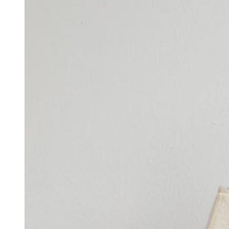
ス
ク,
Forest
Fun
Pillow
個