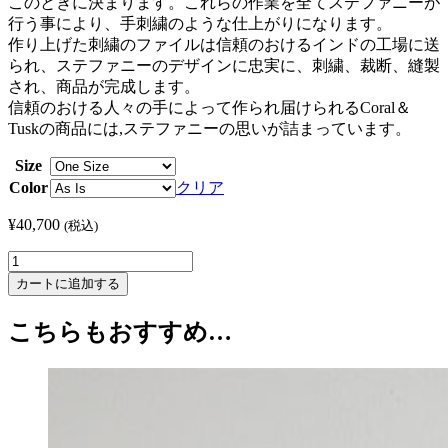
このときに決まります。これらの作業を全てステファニーが
行う事により、手刺繍のような仕上がりになります。
作り上げた刺繍のファイルは信頼のおけるインドの工場に送
られ、ステファニーのデザインに忠実に、刺繍、裁断、縫製
され、商品が完成します。
信頼のおける人々の手によって作られ届けられるCoral＆
Tuskの商品には,ステファニーの思いが詰まっています。
Size
Color
クリア
¥
40,700
(税込)
Coral
&
カートに追加する
Tusk
/
こちらもおすすめ…
コ
ー
ラ
ル
＆
タ