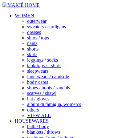
WOMEN
outerwear
sweaters / cardigans
dresses
shirts / tops
pants
shorts
skirts
leggings / socks
tank tops / t-shirts
sleepwears
innerwears / camisole
body cares
shoes / boots / sandals
scarves / shawl
hat / gloves
album di famiglia, women’s
others
VIEW ALL
HOUSEWARES
bath / body
blankets / throws
cushions / rugs / pillows