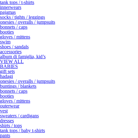
tank tops / t-shirts
innerwears
pajamas
socks / tights / leggings
onesies / overalls / jumpsuits
bonnets / caps
booties
gloves / mittens
swim
shoes / sandals
accessories
album di famiglia, kid’s
VIEW ALL
BABIES
gift sets
hadagi
onesies / overalls / jumpsuits
buntings / blankets
bonnets / caps
booties
gloves / mittens
outerwear
vest
sweaters / cardigans
dresses
shirts / tops
tank tops / baby t-shirts
pants