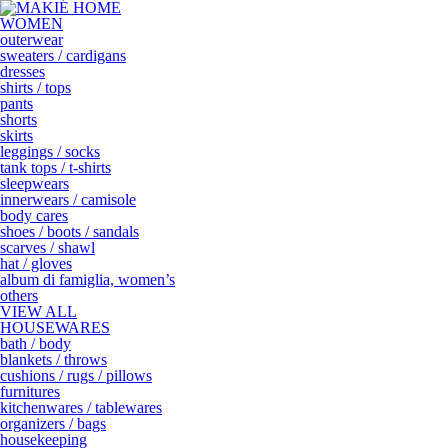
WOMEN
outerwear
sweaters / cardigans
dresses
shirts / tops
pants
shorts
skirts
leggings / socks
tank tops / t-shirts
sleepwears
innerwears / camisole
body cares
shoes / boots / sandals
scarves / shawl
hat / gloves
album di famiglia, women’s
others
VIEW ALL
HOUSEWARES
bath / body
blankets / throws
cushions / rugs / pillows
furnitures
kitchenwares / tablewares
organizers / bags
housekeeping