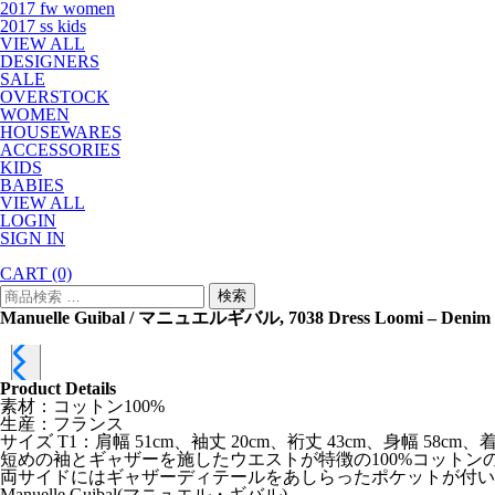
2017 fw women
2017 ss kids
VIEW ALL
DESIGNERS
SALE
OVERSTOCK
WOMEN
HOUSEWARES
ACCESSORIES
KIDS
BABIES
VIEW ALL
LOGIN
SIGN IN
CART
(0)
検
検索
索
Manuelle Guibal / マニュエルギバル, 7038 Dress Loomi – Denim
対
象:
Product Details
素材：コットン100%
生産：フランス
サイズ T1：肩幅 51cm、袖丈 20cm、裄丈 43cm、身幅 58cm、着丈
短めの袖とギャザーを施したウエストが特徴の100%コットン
両サイドにはギャザーディテールをあしらったポケットが付い
Manuelle Guibal(マニュエル・ギバル)