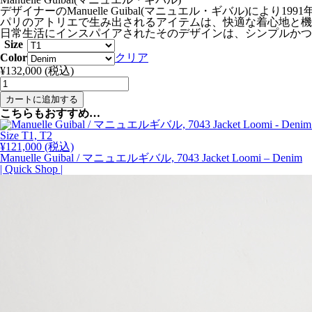
デザイナーのManuelle Guibal(マニュエル・ギバル)により19
パリのアトリエで生み出されるアイテムは、快適な着心地と機
日常生活にインスパイアされたそのデザインは、シンプルかつ
Size
Color
クリア
¥
132,000
(税込)
Manuelle
Guibal
カートに追加する
/
こちらもおすすめ…
マ
ニ
Size T1, T2
ュ
¥
121,000
(税込)
エ
Manuelle Guibal / マニュエルギバル, 7043 Jacket Loomi – Denim
ル
| Quick Shop |
ギ
バ
ル,
7038
Dress
Loomi
-
Denim
個