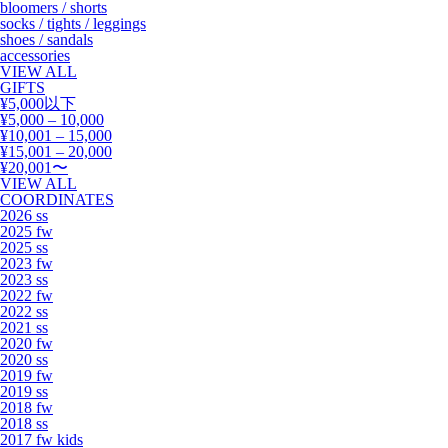
bloomers / shorts
socks / tights / leggings
shoes / sandals
accessories
VIEW ALL
GIFTS
¥5,000以下
¥5,000 – 10,000
¥10,001 – 15,000
¥15,001 – 20,000
¥20,001〜
VIEW ALL
COORDINATES
2026 ss
2025 fw
2025 ss
2023 fw
2023 ss
2022 fw
2022 ss
2021 ss
2020 fw
2020 ss
2019 fw
2019 ss
2018 fw
2018 ss
2017 fw kids