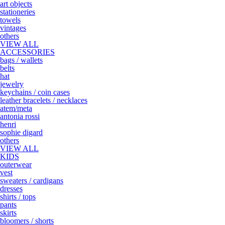
art objects
stationeries
towels
vintages
others
VIEW ALL
ACCESSORIES
bags / wallets
belts
hat
jewelry
keychains / coin cases
leather bracelets / necklaces
atem/meta
antonia rossi
henri
sophie digard
others
VIEW ALL
KIDS
outerwear
vest
sweaters / cardigans
dresses
shirts / tops
pants
skirts
bloomers / shorts