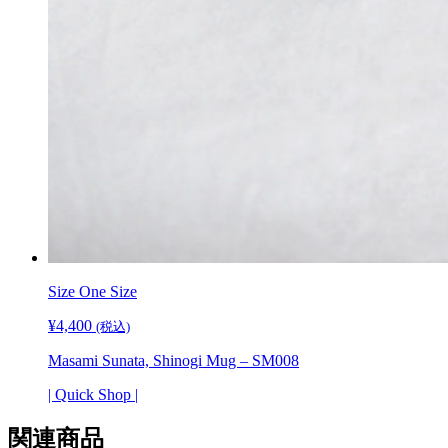
Size
One Size
¥
4,400
(税込)
Masami Sunata, Shinogi Mug – SM008
| Quick Shop |
関連商品