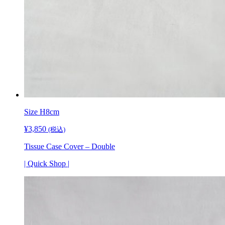
Size H8cm
¥
3,850
(税込)
Tissue Case Cover – Double
| Quick Shop |