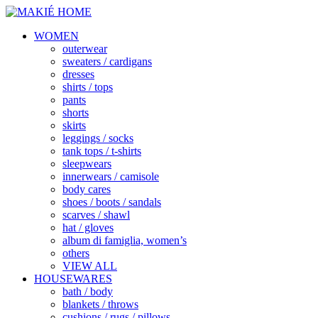
WOMEN
outerwear
sweaters / cardigans
dresses
shirts / tops
pants
shorts
skirts
leggings / socks
tank tops / t-shirts
sleepwears
innerwears / camisole
body cares
shoes / boots / sandals
scarves / shawl
hat / gloves
album di famiglia, women’s
others
VIEW ALL
HOUSEWARES
bath / body
blankets / throws
cushions / rugs / pillows