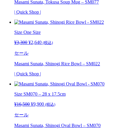
Masami Sunata, Tokusa Soup Mug – SM077
| Quick Shop |
Size One Size
¥
3,300
元
¥
2,640
現
(税込)
の
在
セール
価
の
格
価
Masami Sunata, Shinogi Rice Bowl – SM022
は
格
¥3,300
は
| Quick Shop |
で
¥2,640
し
で
た。
す。
Size SM070 – 28 x 17.5cm
¥
16,500
元
¥
9,900
現
(税込)
の
在
セール
価
の
格
価
Masami Sunata, Shinogi Oval Bowl – SM070
は
格