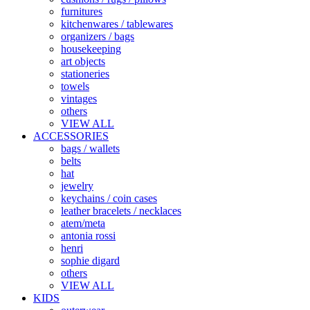
furnitures
kitchenwares / tablewares
organizers / bags
housekeeping
art objects
stationeries
towels
vintages
others
VIEW ALL
ACCESSORIES
bags / wallets
belts
hat
jewelry
keychains / coin cases
leather bracelets / necklaces
atem/meta
antonia rossi
henri
sophie digard
others
VIEW ALL
KIDS