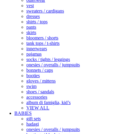
outerwear
vest
sweaters / cardigans
dresses
shirts / tops
pants
skirts
bloomers / shorts
tank tops / t-shirts
innerwears
pajamas
socks / tights / leggings
onesies / overalls / jumpsuits
bonnets / caps
booties
gloves / mittens
swim
shoes / sandals
accessories
album di famiglia, kid’s
VIEW ALL
BABIES
gift sets
hadagi
onesies / overalls / jumpsuits