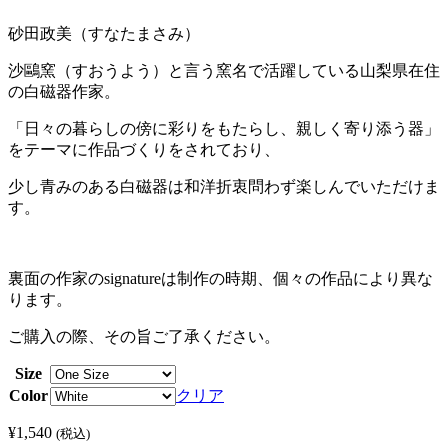
砂田政美（すなたまさみ）
沙鷗窯（すおうよう）と言う窯名で活躍している山梨県在住
の白磁器作家。
「日々の暮らしの傍に彩りをもたらし、親しく寄り添う器」
をテーマに作品づくりをされており、
少し青みのある白磁器は和洋折衷問わず楽しんでいただけま
す。
裏面の作家のsignatureは制作の時期、個々の作品により異な
ります。
ご購入の際、その旨ご了承ください。
Size
Color
クリア
¥
1,540
(税込)