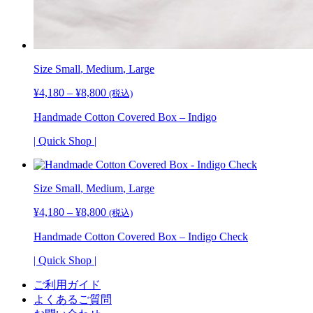
Size
Small
,
Medium
,
Large
¥
4,180
–
¥
8,800
価
(税込)
格
Handmade Cotton Covered Box – Indigo
帯:
¥4,180
| Quick Shop |
–
¥8,800
Size
Small
,
Medium
,
Large
¥
4,180
–
¥
8,800
価
(税込)
格
Handmade Cotton Covered Box – Indigo Check
帯:
¥4,180
| Quick Shop |
–
¥8,800
ご利用ガイド
よくあるご質問