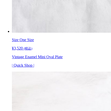
Size One Size
¥
3,520
(税込)
Vintage Enamel Mini Oval Plate
| Quick Shop |