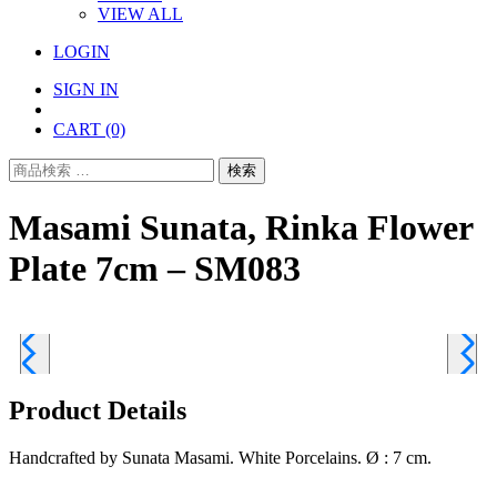
VIEW ALL
LOGIN
SIGN IN
CART
(0)
検
検索
索
対
Masami Sunata, Rinka Flower
象:
Plate 7cm – SM083
Product Details
Handcrafted by Sunata Masami. White Porcelains. Ø : 7 cm.