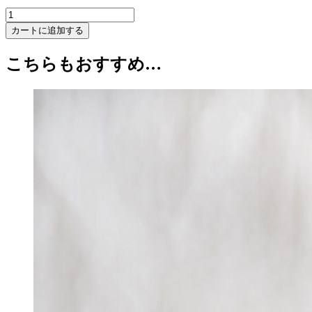
Masami
Sunata,
カートに追加する
Rinka
Flower
こちらもおすすめ…
Plate
7cm
-
SM083
個