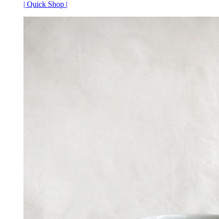
¥16,500
は
| Quick Shop |
で
¥9,900
し
で
た。
す。