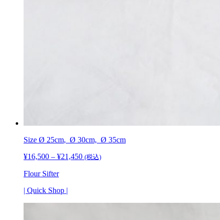
Size
Ø 25cm
, Ø 30cm,
Ø 35cm
¥
16,500
–
¥
21,450
価
(税込)
格
Flour Sifter
帯:
¥16,500
| Quick Shop |
–
¥21,450