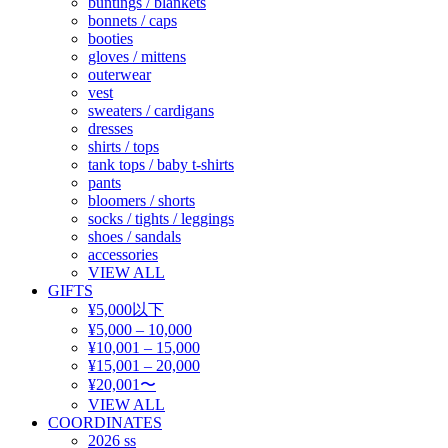
buntings / blankets
bonnets / caps
booties
gloves / mittens
outerwear
vest
sweaters / cardigans
dresses
shirts / tops
tank tops / baby t-shirts
pants
bloomers / shorts
socks / tights / leggings
shoes / sandals
accessories
VIEW ALL
GIFTS
¥5,000以下
¥5,000 – 10,000
¥10,001 – 15,000
¥15,001 – 20,000
¥20,001〜
VIEW ALL
COORDINATES
2026 ss