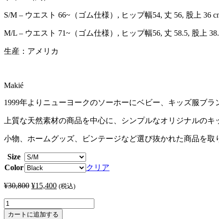
S/M – ウエスト 66~（ゴム仕様）, ヒップ幅54, 丈 56, 股上 36 c
M/L – ウエスト 71~（ゴム仕様）, ヒップ幅56, 丈 58.5, 股上 38.
生産：アメリカ
Makié
1999年よりニューヨークのソーホーにベビー、キッズ服ブラン
上質な天然素材の商品を中心に、シンプルなオリジナルのキッズ
小物、ホームグッズ、ビンテージなど選び抜かれた商品を取
Size
Color
クリア
¥
30,800
元
¥
15,400
現
(税込)
の
在
MAKIE
価
の
/
カートに追加する
格
価