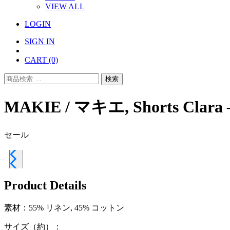
VIEW ALL
LOGIN
SIGN IN
CART
(0)
検
検索
索
対
MAKIE / マキエ, Shorts Clara –
象:
セール
Product Details
素材：55% リネン, 45% コットン
サイズ（約）：