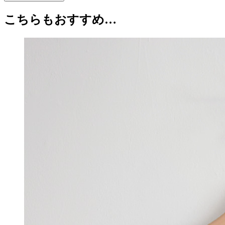
マ
は
格
キ
こちらもおすすめ…
¥30,800
は
エ,
で
¥15,400
Shorts
し
で
Clara
た。
す。
-
Black
個