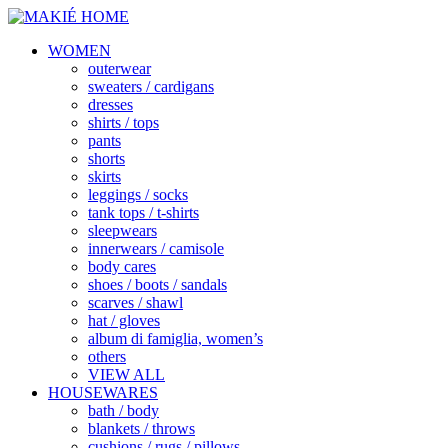
WOMEN
outerwear
sweaters / cardigans
dresses
shirts / tops
pants
shorts
skirts
leggings / socks
tank tops / t-shirts
sleepwears
innerwears / camisole
body cares
shoes / boots / sandals
scarves / shawl
hat / gloves
album di famiglia, women’s
others
VIEW ALL
HOUSEWARES
bath / body
blankets / throws
cushions / rugs / pillows