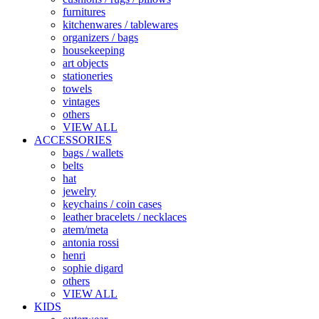
furnitures
kitchenwares / tablewares
organizers / bags
housekeeping
art objects
stationeries
towels
vintages
others
VIEW ALL
ACCESSORIES
bags / wallets
belts
hat
jewelry
keychains / coin cases
leather bracelets / necklaces
atem/meta
antonia rossi
henri
sophie digard
others
VIEW ALL
KIDS