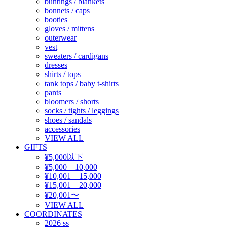
buntings / blankets
bonnets / caps
booties
gloves / mittens
outerwear
vest
sweaters / cardigans
dresses
shirts / tops
tank tops / baby t-shirts
pants
bloomers / shorts
socks / tights / leggings
shoes / sandals
accessories
VIEW ALL
GIFTS
¥5,000以下
¥5,000 – 10,000
¥10,001 – 15,000
¥15,001 – 20,000
¥20,001〜
VIEW ALL
COORDINATES
2026 ss