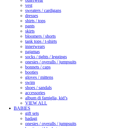
outerwear
vest
sweaters / cardigans
dresses
shirts / tops
pants
skirts
bloomers / shorts
tank tops / t-shirts
innerwears
pajamas
socks / tights / leggings
onesies / overalls / jumpsuits
bonnets / caps
booties
gloves / mittens
swim
shoes / sandals
accessories
album di famiglia, kid’s
VIEW ALL
BABIES
gift sets
hadagi
onesies / overalls / jumpsuits