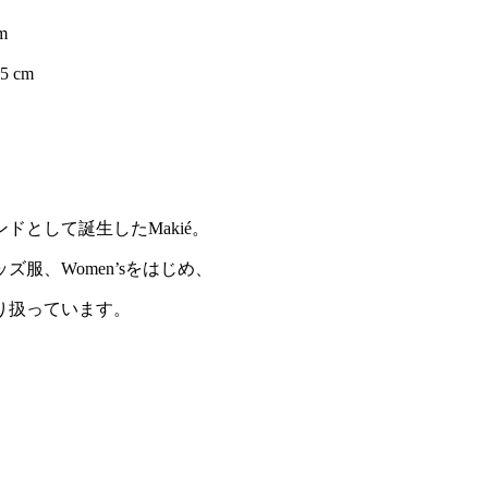
m
5 cm
ドとして誕生したMakié。
服、Women’sをはじめ、
り扱っています。