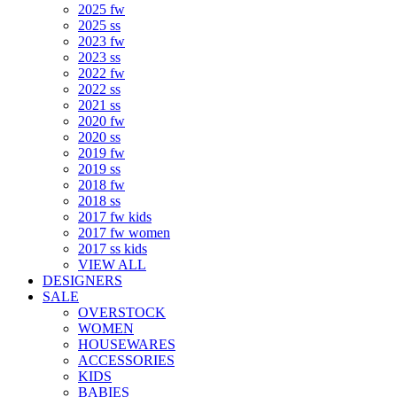
2025 fw
2025 ss
2023 fw
2023 ss
2022 fw
2022 ss
2021 ss
2020 fw
2020 ss
2019 fw
2019 ss
2018 fw
2018 ss
2017 fw kids
2017 fw women
2017 ss kids
VIEW ALL
DESIGNERS
SALE
OVERSTOCK
WOMEN
HOUSEWARES
ACCESSORIES
KIDS
BABIES